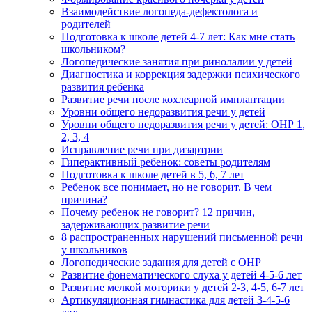
Взаимодействие логопеда-дефектолога и
родителей
Подготовка к школе детей 4-7 лет: Как мне стать
школьником?
Логопедические занятия при ринолалии у детей
Диагностика и коррекция задержки психического
развития ребенка
Развитие речи после кохлеарной имплантации
Уровни общего недоразвития речи у детей
Уровни общего недоразвития речи у детей: ОНР 1,
2, 3, 4
Исправление речи при дизартрии
Гиперактивный ребенок: советы родителям
Подготовка к школе детей в 5, 6, 7 лет
Ребенок все понимает, но не говорит. В чем
причина?
Почему ребенок не говорит? 12 причин,
задерживающих развитие речи
8 распространенных нарушений письменной речи
у школьников
Логопедические задания для детей с ОНР
Развитие фонематического слуха у детей 4-5-6 лет
Развитие мелкой моторики у детей 2-3, 4-5, 6-7 лет
Артикуляционная гимнастика для детей 3-4-5-6