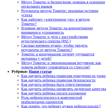
Метод Томатис и билингвизм: помощь в освоении
нескольких языков
Результаты метода Томатис: реальные истории
успеха
Как работает «электронное ухо» в методе
Томатис?
Влияние метода Томатис на концентрацию
внимания и успеваемость
Метод Томатис и дети с расстройствами
аутистического спектра (РАС)
Сколько времени нужно, чтобы увидеть
результаты от метода Томатис?
Томатис и координация: почему улучшается
моторика у детей?
Метод Томатис и эмоциональная регуляция: как
помочь ребенку справляться со стрессом?
Рубрики:
Наши статьи
Как научить ребенка правилам поведения на уроке
Как научить ребенка правилам безопасности
Как научить ребенка быть ответственным
Как научить ребенка проявлять лидерские качества
Как научить ребёнка писать изложение
Роль нейропсихолога в комплексной
реабилитации пациентов
Как понять, что ребенку нужен нейропсихолог?