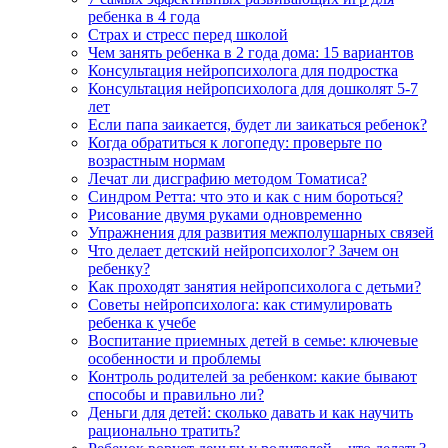
ребенка в 4 года
Страх и стресс перед школой
Чем занять ребенка в 2 года дома: 15 вариантов
Консультация нейропсихолога для подростка
Консультация нейропсихолога для дошколят 5-7
лет
Если папа заикается, будет ли заикаться ребенок?
Когда обратиться к логопеду: проверьте по
возрастным нормам
Лечат ли дисграфию методом Томатиса?
Синдром Ретта: что это и как с ним бороться?
Рисование двумя руками одновременно
Упражнения для развития межполушарных связей
Что делает детский нейропсихолог? Зачем он
ребенку?
Как проходят занятия нейропсихолога с детьми?
Советы нейропсихолога: как стимулировать
ребенка к учебе
Воспитание приемных детей в семье: ключевые
особенности и проблемы
Контроль родителей за ребенком: какие бывают
способы и правильно ли?
Деньги для детей: сколько давать и как научить
рационально тратить?