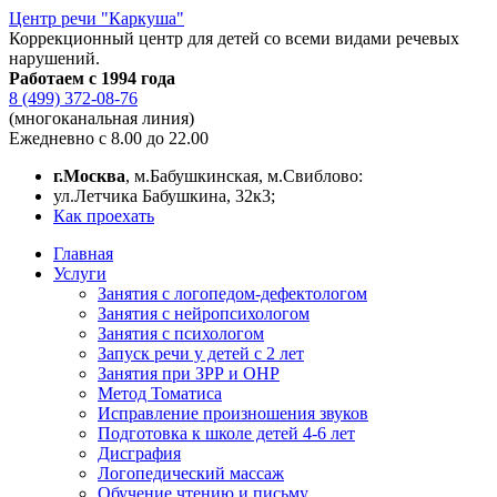
Центр речи "Каркуша"
Коррекционный центр для детей со всеми видами речевых
нарушений.
Работаем с 1994 года
8 (499) 372-08-76
(многоканальная линия)
Ежедневно с 8.00 до 22.00
г.Москва
, м.Бабушкинская, м.Свиблово:
ул.Летчика Бабушкина, 32к3;
Как проехать
Главная
Услуги
Занятия с логопедом-дефектологом
Занятия с нейропсихологом
Занятия с психологом
Запуск речи у детей с 2 лет
Занятия при ЗРР и ОНР
Метод Томатиса
Исправление произношения звуков
Подготовка к школе детей 4-6 лет
Дисграфия
Логопедический массаж
Обучение чтению и письму