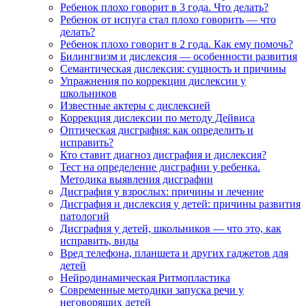
Ребенок плохо говорит в 3 года. Что делать?
Ребенок от испуга стал плохо говорить — что
делать?
Ребенок плохо говорит в 2 года. Как ему помочь?
Билингвизм и дислексия — особенности развития
Семантическая дислексия: сущность и причины
Упражнения по коррекции дислексии у
школьников
Известные актеры с дислексией
Коррекция дислексии по методу Дейвиса
Оптическая дисграфия: как определить и
исправить?
Кто ставит диагноз дисграфия и дислексия?
Тест на определение дисграфии у ребенка.
Методика выявления дисграфии
Дисграфия у взрослых: причины и лечение
Дисграфия и дислексия у детей: причины развития
патологий
Дисграфия у детей, школьников — что это, как
исправить, виды
Вред телефона, планшета и других гаджетов для
детей
Нейродинамическая Ритмопластика
Современные методики запуска речи у
неговорящих детей