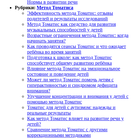
Нормы в развитии речи
Рубрики:
Метод Томатиса
Эффективность метода Томатис: отзывы
родителей и результаты исследований
Метод Томатис как средство для развития
музыкальных способностей у детей
Возрастные ограничения метода Томатис: когда
начинать занятия?
Как проводятся сеансы Томатис и что ожидает
ребёнка во время занятий
Подготовка к школе: как метод Томатис
способствует общему развитию ребёнка
Влияние метода Томатис на эмоциональное
состояние и поведение детей
Может ли метод Томатис помочь детям с
гиперактивностью и синдромом дефицита
внимания?
Улучшение концентрации и внимания у детей с
помощью метода Томатис
Томатис для детей с аутизмом: надежды и
реальные результаты
Как метод Томатис влияет на развитие речи у
детей?
Сравнение метода Томатис с другими
коррекционными методиками