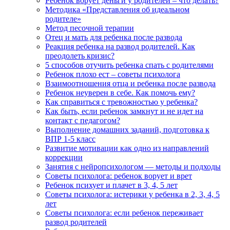
Ребенок ворует деньги у родителей – что делать?
Методика «Представления об идеальном
родителе»
Метод песочной терапии
Отец и мать для ребенка после развода
Реакция ребенка на развод родителей. Как
преодолеть кризис?
5 способов отучить ребенка спать с родителями
Ребенок плохо ест – советы психолога
Взаимоотношения отца и ребенка после развода
Ребенок неуверен в себе. Как помочь ему?
Как справиться с тревожностью у ребенка?
Как быть, если ребенок замкнут и не идет на
контакт с педагогом?
Выполнение домашних заданий, подготовка к
ВПР 1-5 класс
Развитие мотивации как одно из направлений
коррекции
Занятия с нейропсихологом — методы и подходы
Советы психолога: ребенок ворует и врет
Ребенок психует и плачет в 3, 4, 5 лет
Советы психолога: истерики у ребенка в 2, 3, 4, 5
лет
Советы психолога: если ребенок переживает
развод родителей