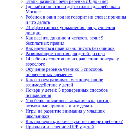
Этапы развития речи ребенка с 0 до 6 лет
Где найти опытного дефектолога для ребенка в
Москве
Ребенок в один год не говорит ни слова: причины
и что делать
23 эффективных упражнения для улучшения
дикции
Как развить дикцию и четкость речи: 9
бесплатных правил
Как научиться правильно писать без ошибок
Развивающие занятия для детей до года
14 рабочих советов по исправлению почерка у
взрослого
Обучение ребенка чтению: 5 способов,
проверенных временем
Как и зачем развивать межполушарное
взаимодействие у детей
Почерк у детей: 5 проверенных способов
исправления
У ребенка появилось заикание в карантин,
возможные причины и что делать
Игры на развитие внимания у младших
школьников
Как проверить, какие звуки не говорит ребенок?
Признаки и лечение ЗПРР у детей