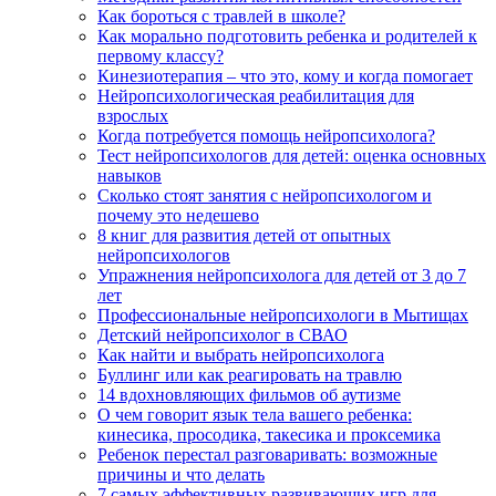
Как бороться с травлей в школе?
Как морально подготовить ребенка и родителей к
первому классу?
Кинезиотерапия – что это, кому и когда помогает
Нейропсихологическая реабилитация для
взрослых
Когда потребуется помощь нейропсихолога?
Тест нейропсихологов для детей: оценка основных
навыков
Сколько стоят занятия с нейропсихологом и
почему это недешево
8 книг для развития детей от опытных
нейропсихологов
Упражнения нейропсихолога для детей от 3 до 7
лет
Профессиональные нейропсихологи в Мытищах
Детский нейропсихолог в СВАО
Как найти и выбрать нейропсихолога
Буллинг или как реагировать на травлю
14 вдохновляющих фильмов об аутизме
О чем говорит язык тела вашего ребенка:
кинесика, просодика, такесика и проксемика
Ребенок перестал разговаривать: возможные
причины и что делать
7 самых эффективных развивающих игр для