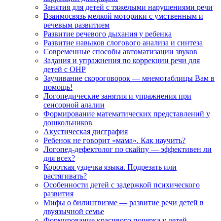
Занятия для детей с тяжелыми нарушениями речи
Взаимосвязь мелкой моторики с умственным и
речевым развитием
Развитие речевого дыхания у ребенка
Развитие навыков слогового анализа и синтеза
Современные способы автоматизации звуков
Задания и упражнения по коррекции речи для
детей с ОНР
Заучивание скороговорок — мнемотаблицы Вам в
помощь!
Логопедические занятия и упражнения при
сенсорной алалии
Формирование математических представлений у
дошкольников
Акустическая дисграфия
Ребенок не говорит «мама». Как научить?
Логопед-дефектолог по скайпу — эффективен ли
для всех?
Короткая уздечка языка. Подрезать или
растягивать?
Особенности детей с задержкой психического
развития
Мифы о билингвизме — развитие речи детей в
двуязычной семье
Формирование красивого почерка у детей