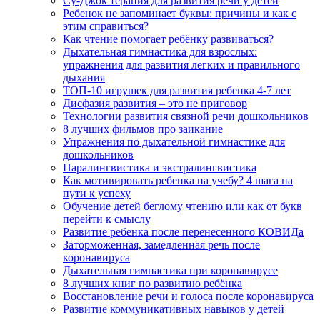
Су-Джок терапия для развития речи у детей
Ребенок не запоминает буквы: причины и как с
этим справиться?
Как чтение помогает ребёнку развиваться?
Дыхательная гимнастика для взрослых:
упражнения для развития легких и правильного
дыхания
ТОП-10 игрушек для развития ребенка 4-7 лет
Дисфазия развития – это не приговор
Технологии развития связной речи дошкольников
8 лучших фильмов про заикание
Упражнения по дыхательной гимнастике для
дошкольников
Паралингвистика и экстралингвистика
Как мотивировать ребенка на учебу? 4 шага на
пути к успеху
Обучение детей беглому чтению или как от букв
перейти к смыслу
Развитие ребенка после перенесенного КОВИДа
Заторможенная, замедленная речь после
коронавируса
Дыхательная гимнастика при коронавирусе
8 лучших книг по развитию ребёнка
Восстановление речи и голоса после коронавируса
Развитие коммуникативных навыков у детей