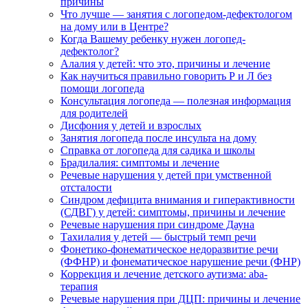
причины
Что лучше — занятия с логопедом-дефектологом
на дому или в Центре?
Когда Вашему ребенку нужен логопед-
дефектолог?
Алалия у детей: что это, причины и лечение
Как научиться правильно говорить Р и Л без
помощи логопеда
Консультация логопеда — полезная информация
для родителей
Дисфония у детей и взрослых
Занятия логопеда после инсульта на дому
Справка от логопеда для садика и школы
Брадилалия: симптомы и лечение
Речевые нарушения у детей при умственной
отсталости
Синдром дефицита внимания и гиперактивности
(СДВГ) у детей: симптомы, причины и лечение
Речевые нарушения при синдроме Дауна
Тахилалия у детей — быстрый темп речи
Фонетико-фонематическое недоразвитие речи
(ФФНР) и фонематическое нарушение речи (ФНР)
Коррекция и лечение детского аутизма: aba-
терапия
Речевые нарушения при ДЦП: причины и лечение