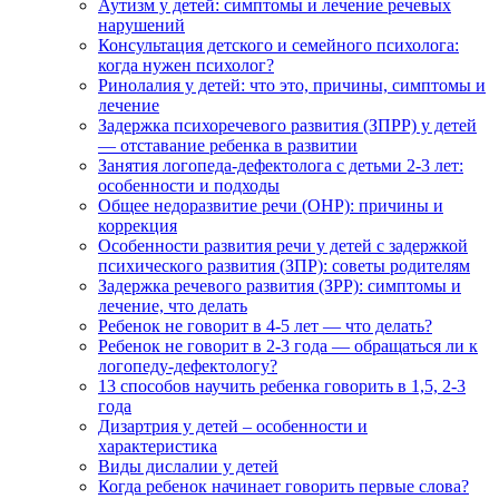
Аутизм у детей: симптомы и лечение речевых
нарушений
Консультация детского и семейного психолога:
когда нужен психолог?
Ринолалия у детей: что это, причины, симптомы и
лечение
Задержка психоречевого развития (ЗПРР) у детей
— отставание ребенка в развитии
Занятия логопеда-дефектолога с детьми 2-3 лет:
особенности и подходы
Общее недоразвитие речи (ОНР): причины и
коррекция
Особенности развития речи у детей с задержкой
психического развития (ЗПР): советы родителям
Задержка речевого развития (ЗРР): симптомы и
лечение, что делать
Ребенок не говорит в 4-5 лет — что делать?
Ребенок не говорит в 2-3 года — обращаться ли к
логопеду-дефектологу?
13 способов научить ребенка говорить в 1,5, 2-3
года
Дизартрия у детей – особенности и
характеристика
Виды дислалии у детей
Когда ребенок начинает говорить первые слова?