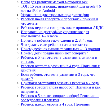
Игры для развития мелкой моторики рук
ТОП-15 развивающих приложений для детей 4-6
лет на iPad и Android
Упражнения для взрослых при дисграфии
Ребенок начал говорить и перестал: 7 причин и
что делать
Ребенок перестал говорить после прививки АКДС
Исправление дисграфии: упражнения для
школьников 1-2 класса
Почему у ребенка текут слюни в 2, 3, 4 года
Что делать, если ребенок начал заикаться
Почему ребенок начинает заикаться – 13 причин
Почему дети поздно начинают говорить?
Ребенок в 5 лет отстает в развитии: причины и
сигналы
Ребенок отстает в развитии в 4 года. Признаки и
действия
Если ребенок отстает в развитии в 3 года, что
делать?
Признаки отставания развития ребенка в 2 года
Ребенок говорит слова наоборот. Причины и как
исправить
Ребенок в 5 лет не говорит вообще? Решение —
обследования и занятия
Ребенок плохо говорит в 4 года. Причины