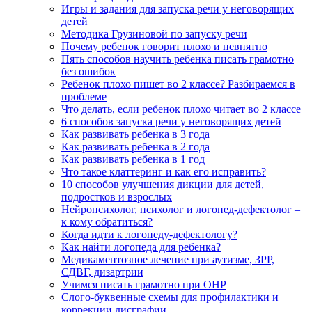
Игры и задания для запуска речи у неговорящих
детей
Методика Грузиновой по запуску речи
Почему ребенок говорит плохо и невнятно
Пять способов научить ребенка писать грамотно
без ошибок
Ребенок плохо пишет во 2 классе? Разбираемся в
проблеме
Что делать, если ребенок плохо читает во 2 классе
6 способов запуска речи у неговорящих детей
Как развивать ребенка в 3 года
Как развивать ребенка в 2 года
Как развивать ребенка в 1 год
Что такое клаттеринг и как его исправить?
10 способов улучшения дикции для детей,
подростков и взрослых
Нейропсихолог, психолог и логопед-дефектолог –
к кому обратиться?
Когда идти к логопеду-дефектологу?
Как найти логопеда для ребенка?
Медикаментозное лечение при аутизме, ЗРР,
СДВГ, дизартрии
Учимся писать грамотно при ОНР
Слого-буквенные схемы для профилактики и
коррекции дисграфии