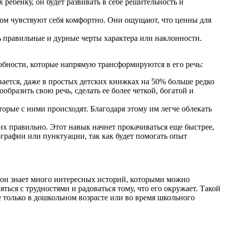
ребенку, он будет развивать в себе решительность и
этом чувствуют себя комфортно. Они ощущают, что ценны для
ь правильные и дурные черты характера или наклонности.
бности, которые напрямую трансформируются в его речь:
ывается, даже в простых детских книжках на 50% больше редко
бразить свою речь, сделать ее более четкой, богатой и
орые с ними происходят. Благодаря этому им легче облекать
их правильно. Этот навык начнет прокачиваться еще быстрее,
графии или пунктуации, так как будет помогать опыт
 он знает много интересных историй, которыми можно
ться с трудностями и радоваться тому, что его окружает. Такой
 только в дошкольном возрасте или во время школьного