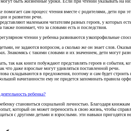
могут быть жизненные уроки. Если при чтении указывать на них 
е помогает сам процесс чтения вместе с родителями, дети при 
ции и развитии речи.
редставляют маленьким читателям разных героев, у которых ест
а также понимает, что за словами есть и последствия.
егулярном чтении у ребенка развиваются узкопрофильные спосо
етьми, не задаются вопросом, а сколько же он знает слов. Оказ
. Знакомясь с такими словами и их значением, дети могут разноо
ь, так как книги побуждают представлять героев и события, кот
к что даже взрослые могут удивляться поставленной речи.
лова складываются в предложения, поэтому и сам будет строить 
 большой начитанности ему не придется запоминать правила орфо
деятельность ребенка?
ребенку становиться социальной личностью. Благодаря книжкам
опыт, который он может переносить в свою жизнь, чтобы справля
аться с другими детьми и взрослыми. эти навыки пригодятся не