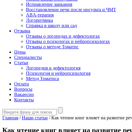
Исправление заикания
Восстановление речи после инсульта и ЧМТ
ABA-терапия
Логоритмика
Справка в школу или сад
Отзывы
Отзывы о логопедах и дефектологах
Отзывы о психологах и нейропсихологах
Отзывы о методе Томатис
Цены
Специалисты
Статьи
Логопедия и дефектология
Психология и нейропсихология
Метод Томатиса
Оплата
Вопросы
Вакансии
Контакты
Главная
/
Наши статьи
/
Как чтение книг влияет на развитие ре
Как чтение книг влияет на развитие ре