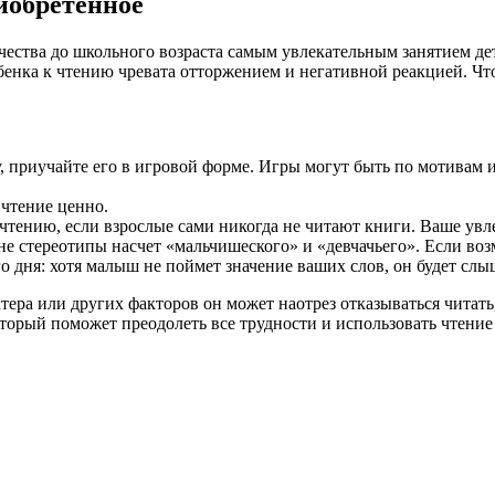
иобретенное
ества до школьного возраста самым увлекательным занятием дете
енка к чтению чревата отторжением и негативной реакцией. Чтобы
ку, приучайте его в игровой форме. Игры могут быть по мотива
 чтение ценно.
тению, если взрослые сами никогда не читают книги. Ваше увлеч
е стереотипы насчет «мальчишеского» и «девчачьего». Если воз
о дня: хотя малыш не поймет значение ваших слов, он будет слы
тера или других факторов он может наотрез отказываться читать
орый поможет преодолеть все трудности и использовать чтение 