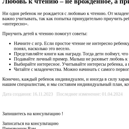
Любовь к чтению – не врожденное, а пр
Ни один ребенок не рождается с любовью к чтению. От младенч
важно учитывать, так как попытка принудительно приучить реб
«интересно».
Приучить детей к чтению помогут советы:
Начните с игр. Если простое чтение не интересно ребен
понял, насколько это весело.
Представляйте книги как награду. Тогда дети поймут, что
Подавайте личный пример. Малыш не разовьет любовь к ч
Выбирайте интересное. Учитывайте интересы ребенка, а н
Читайте с младенчества. Можно начинать с самого первог
Конечно, каждый ребенок индивидуален, и иногда в силу харак
нашим специалистам, и мы составим индивидуальный план, кот
Дата создания: 16.11.2023 Последнее изменение: 01.04.2024
Запишитесь на консультацию
!
Записаться на консультацию
Перезвоним Вам