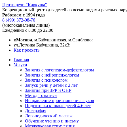
Центр речи "Каркуша"
Коррекционный центр для детей со всеми видами речевых нар
Работаем с 1994 года
8 (499) 372-08-76
(многоканальная линия)
Ежедневно с 8.00 до 22.00
г.Москва
, м.Бабушкинская, м.Свиблово:
ул.Летчика Бабушкина, 32к3;
Как проехать
Главная
Услуги
Занятия с логопедом-дефектологом
Занятия с нейропсихологом
Занятия с психологом
Запуск речи у детей с 2 лет
Занятия при ЗРР и ОНР
Метод Томатиса
Исправление произношения звуков
Подготовка к школе детей 4-6 лет
Дисграфия
Логопедический массаж
Обучение чтению и письму
Мозжечковая стимуляция