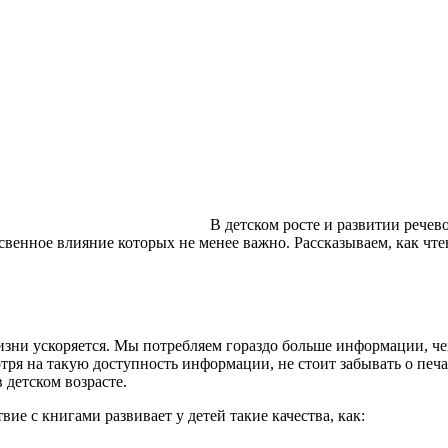
В детском росте и развитии рече
свенное влияние которых не менее важно. Рассказываем, как чтен
зни ускоряется. Мы потребляем гораздо больше информации, чем
отря на такую доступность информации, не стоит забывать о печ
 детском возрасте.
е с книгами развивает у детей такие качества, как: