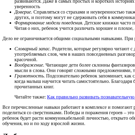
развиваются. Даже в самых простых и коротких историях 
уверенность
Доверие.
Справляться со страхами и неуверенностью такж
других, и поэтому могут не сдерживать себя в коммуника
Формирование модели поведения.
Детские книжки часто п
Читая о них, ребенок учится различать хорошее и плохое, 
Дело не ограничивается общими социальными навыками. При р
Словарный запас.
Родители, которые регулярно читают с д
употребляемых слов, чем в наших повседневных разговорах
красочной.
Воображение.
Читающие дети более склонны фантазироват
мысли в слова. Они говорят сложными предложениями, та
Грамотность.
Подсознательно ребенок запоминает, как с
когда малыш научится читать самостоятельно. Благодаря
прочитанных книг.
Читайте также:
Как правильно развивать познавательную 
Все перечисленные навыки работают в комплексе и помогают 
поделиться со сверстниками. Победы и поражения героев – это 
ребенок будет расти коммуникабельной личностью, открыто общ
обучения, но и по ходу взрослой жизни.