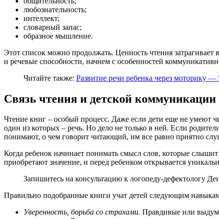
общительность;
любознательность;
интеллект;
словарный запас;
образное мышление.
Этот список можно продолжать. Ценность чтения затрагивает в
и речевые способности, начнем с особенностей коммуникативн
Читайте также:
Развитие речи ребенка через моторику 
Связь чтения и детской коммуникации
Чтение книг – особый процесс. Даже если дети еще не умеют ч
один из которых – речь. Но дело не только в ней. Если родител
понимают, о чем говорит читающий, им все равно приятно слуш
Когда ребенок начинает понимать смысл слов, которые слышит 
приобретают значение, и перед ребенком открывается уникальна
Запишитесь на консультацию к логопеду-дефектологу Де
Правильно подобранные книги учат детей следующим навыкам
Уверенность, борьба со страхами.
Правдивые или выдуман