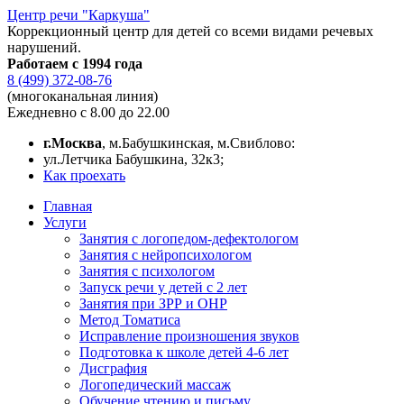
Центр речи "Каркуша"
Коррекционный центр для детей со всеми видами речевых
нарушений.
Работаем с 1994 года
8 (499) 372-08-76
(многоканальная линия)
Ежедневно с 8.00 до 22.00
г.Москва
, м.Бабушкинская, м.Свиблово:
ул.Летчика Бабушкина, 32к3;
Как проехать
Главная
Услуги
Занятия с логопедом-дефектологом
Занятия с нейропсихологом
Занятия с психологом
Запуск речи у детей с 2 лет
Занятия при ЗРР и ОНР
Метод Томатиса
Исправление произношения звуков
Подготовка к школе детей 4-6 лет
Дисграфия
Логопедический массаж
Обучение чтению и письму