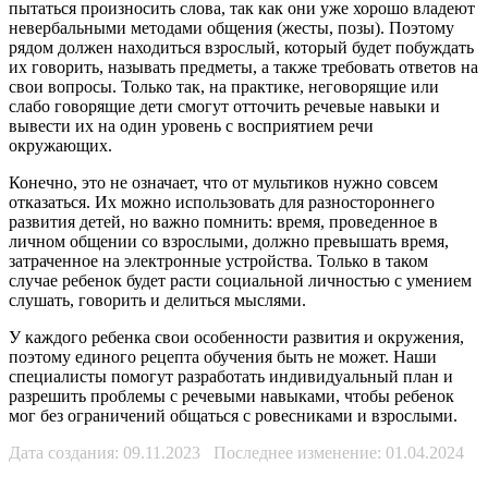
пытаться произносить слова, так как они уже хорошо владеют
невербальными методами общения (жесты, позы). Поэтому
рядом должен находиться взрослый, который будет побуждать
их говорить, называть предметы, а также требовать ответов на
свои вопросы. Только так, на практике, неговорящие или
слабо говорящие дети смогут отточить речевые навыки и
вывести их на один уровень с восприятием речи
окружающих.
Конечно, это не означает, что от мультиков нужно совсем
отказаться. Их можно использовать для разностороннего
развития детей, но важно помнить: время, проведенное в
личном общении со взрослыми, должно превышать время,
затраченное на электронные устройства. Только в таком
случае ребенок будет расти социальной личностью с умением
слушать, говорить и делиться мыслями.
У каждого ребенка свои особенности развития и окружения,
поэтому единого рецепта обучения быть не может. Наши
специалисты помогут разработать индивидуальный план и
разрешить проблемы с речевыми навыками, чтобы ребенок
мог без ограничений общаться с ровесниками и взрослыми.
Дата создания: 09.11.2023 Последнее изменение: 01.04.2024