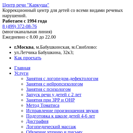
Центр речи "Каркуша"
Коррекционный центр для детей со всеми видами речевых
нарушений.
Работаем с 1994 года
8 (499) 372-08-76
(многоканальная линия)
Ежедневно с 8.00 до 22.00
г.Москва
, м.Бабушкинская, м.Свиблово:
ул.Летчика Бабушкина, 32к3;
Как проехать
Главная
Услуги
Занятия с логопедом-дефектологом
Занятия с нейропсихологом
Занятия с психологом
Запуск речи у детей с 2 лет
Занятия при ЗРР и ОНР
Метод Томатиса
Исправление произношения звуков
Подготовка к школе детей 4-6 лет
Дисграфия
Логопедический массаж
Обучение чтению и письму