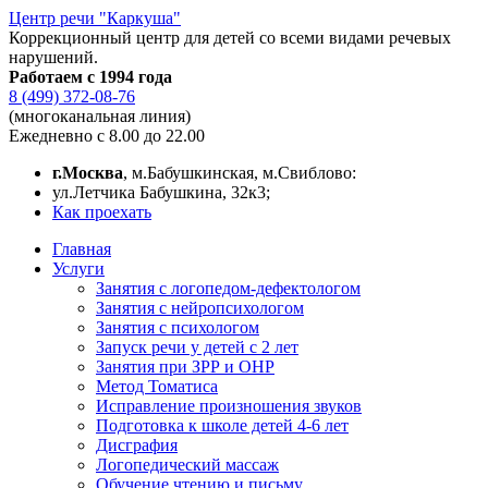
Центр речи "Каркуша"
Коррекционный центр для детей со всеми видами речевых
нарушений.
Работаем с 1994 года
8 (499) 372-08-76
(многоканальная линия)
Ежедневно с 8.00 до 22.00
г.Москва
, м.Бабушкинская, м.Свиблово:
ул.Летчика Бабушкина, 32к3;
Как проехать
Главная
Услуги
Занятия с логопедом-дефектологом
Занятия с нейропсихологом
Занятия с психологом
Запуск речи у детей с 2 лет
Занятия при ЗРР и ОНР
Метод Томатиса
Исправление произношения звуков
Подготовка к школе детей 4-6 лет
Дисграфия
Логопедический массаж
Обучение чтению и письму