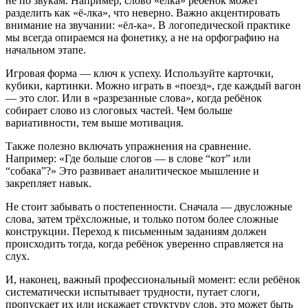
не по звукам. Например, слово «ёлка» ребёнок может
разделить как «ё-лка», что неверно. Важно акцентировать
внимание на звучании: «ёл-ка». В логопедической практике
мы всегда опираемся на фонетику, а не на орфографию на
начальном этапе.
Игровая форма — ключ к успеху. Используйте карточки,
кубики, картинки. Можно играть в «поезд», где каждый вагон
— это слог. Или в «разрезанные слова», когда ребёнок
собирает слово из слоговых частей. Чем больше
вариативности, тем выше мотивация.
Также полезно включать упражнения на сравнение.
Например: «Где больше слогов — в слове “кот” или
“собака”?» Это развивает аналитическое мышление и
закрепляет навык.
Не стоит забывать о постепенности. Сначала — двусложные
слова, затем трёхсложные, и только потом более сложные
конструкции. Переход к письменным заданиям должен
происходить тогда, когда ребёнок уверенно справляется на
слух.
И, наконец, важный профессиональный момент: если ребёнок
систематически испытывает трудности, путает слоги,
пропускает их или искажает структуру слов, это может быть