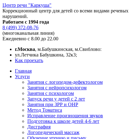
Центр речи "Каркуша"
Коррекционный центр для детей со всеми видами речевых
нарушений.
Работаем с 1994 года
8 (499) 372-08-76
(многоканальная линия)
Ежедневно с 8.00 до 22.00
г.Москва
, м.Бабушкинская, м.Свиблово:
ул.Летчика Бабушкина, 32к3;
Как проехать
Главная
Услуги
Занятия с логопедом-дефектологом
Занятия с нейропсихологом
Занятия с психологом
Запуск речи у детей с 2 лет
Занятия при ЗРР и ОНР
Метод Томатиса
Исправление произношения звуков
Подготовка к школе детей 4-6 лет
Дисграфия
Логопедический массаж
Обучение чтению и письму