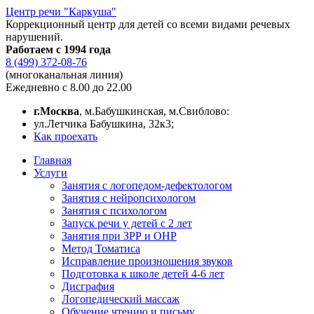
Центр речи "Каркуша"
Коррекционный центр для детей со всеми видами речевых
нарушений.
Работаем с 1994 года
8 (499) 372-08-76
(многоканальная линия)
Ежедневно с 8.00 до 22.00
г.Москва
, м.Бабушкинская, м.Свиблово:
ул.Летчика Бабушкина, 32к3;
Как проехать
Главная
Услуги
Занятия с логопедом-дефектологом
Занятия с нейропсихологом
Занятия с психологом
Запуск речи у детей с 2 лет
Занятия при ЗРР и ОНР
Метод Томатиса
Исправление произношения звуков
Подготовка к школе детей 4-6 лет
Дисграфия
Логопедический массаж
Обучение чтению и письму