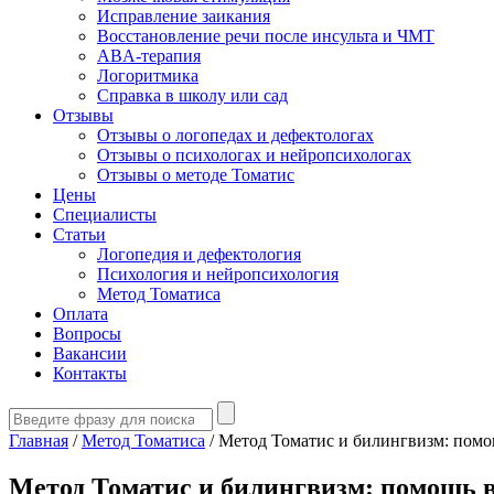
Исправление заикания
Восстановление речи после инсульта и ЧМТ
ABA-терапия
Логоритмика
Справка в школу или сад
Отзывы
Отзывы о логопедах и дефектологах
Отзывы о психологах и нейропсихологах
Отзывы о методе Томатис
Цены
Специалисты
Статьи
Логопедия и дефектология
Психология и нейропсихология
Метод Томатиса
Оплата
Вопросы
Вакансии
Контакты
Главная
/
Метод Томатиса
/
Метод Томатис и билингвизм: помо
Метод Томатис и билингвизм: помощь в