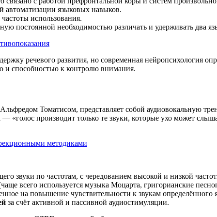
 связано с работой префронтальной коры и систем произвольно
й автоматизации языковых навыков.
 частоты использования.
ную постоянной необходимостью различать и удерживать два яз
отивопоказания
ержку речевого развития, но современная нейропсихология опро
ю и способностью к контролю внимания.
Альфредом Томатисом, представляет собой аудиовокальную тре
 — «голос производит только те звуки, которые ухо может слыш
ррекционными методиками
щего звуки по частотам, с чередованием высокой и низкой часто
(чаще всего используется музыка Моцарта, григорианские песно
ленное на повышение чувствительности к звукам определённого 
ей
за счёт активной и пассивной аудиостимуляции.