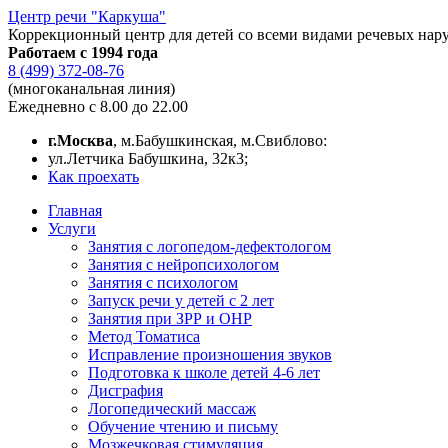
Центр речи "Каркуша"
Коррекционный центр для детей со всеми видами речевых нар
Работаем с 1994 года
8 (499) 372-08-76
(многоканальная линия)
Ежедневно с 8.00 до 22.00
г.Москва
, м.Бабушкинская, м.Свиблово:
ул.Летчика Бабушкина, 32к3;
Как проехать
Главная
Услуги
Занятия с логопедом-дефектологом
Занятия с нейропсихологом
Занятия с психологом
Запуск речи у детей с 2 лет
Занятия при ЗРР и ОНР
Метод Томатиса
Исправление произношения звуков
Подготовка к школе детей 4-6 лет
Дисграфия
Логопедический массаж
Обучение чтению и письму
Мозжечковая стимуляция