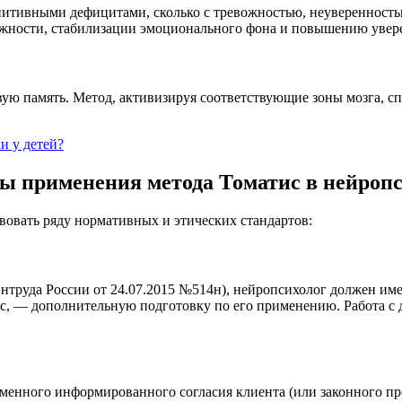
гнитивными дефицитами, сколько с тревожностью, неуверенность
жности, стабилизации эмоционального фона и повышению увере
ю память. Метод, активизируя соответствующие зоны мозга, спо
и у детей?
мы применения метода Томатис в нейроп
вовать ряду нормативных и этических стандартов:
труда России от 24.07.2015 №514н), нейропсихолог должен име
с, — дополнительную подготовку по его применению. Работа с д
енного информированного согласия клиента (или законного пре