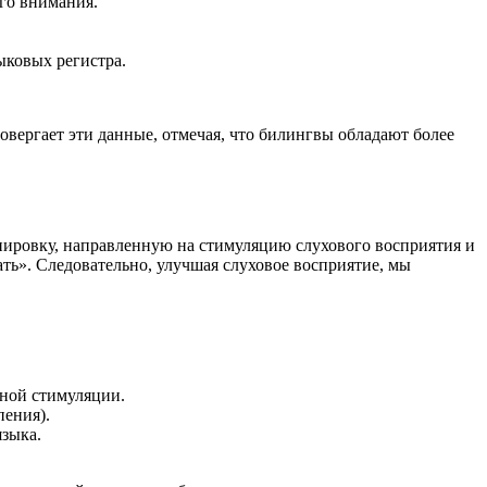
го внимания.
ыковых регистра.
вергает эти данные, отмечая, что билингвы обладают более
нировку, направленную на стимуляцию слухового восприятия и
ать». Следовательно, улучшая слуховое восприятие, мы
тной стимуляции.
пения).
языка.