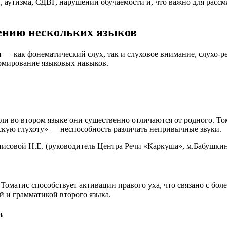
 аутизма, СДВГ, нарушений обучаемости и, что важно для расс
оению нескольких языков
— как фонематический слух, так и слуховое внимание, слухо-ре
ормирование языковых навыков.
ли во втором языке они существенно отличаются от родного. Том
скую глухоту» — неспособность различать непривычные звуки.
нисовой Н.Е. (руководитель Центра Речи «Каркуша», м.Бабушкин
Томатис способствует активации правого уха, что связано с бо
й и грамматикой второго языка.
в