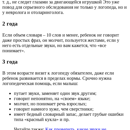
т. д., не следит глазами за двигающейся игрушкой Это уже
повод для серьезного обследования не только у логопеда, но и
у невролога и отоларинголога.
2 года
Если объем словаря – 10 слов и менее, ребенок не говорит
даже простых фраз, он молчит, пользуется жестами, если у
него есть отдельные звуки, но вам кажется, что «все
понимает».
3 года
В этом возрасте визит к логопеду обязателен, даже если
ребенок развивается в пределах нормы. Срочно нужна
логопедическая помощь, если малыш:
путает звуки, заменяет один звук другим;
говорит непонятно, на «своем» языке;
молчит, но понимает речь взрослых;
говорит намного хуже, чем сверстники;
имеет бедный словарный запас, делает грубые ошибки
типа «красный кукла» и пр.
Читайте также:
Как проверить, какие звуки не