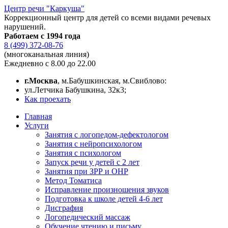
Центр речи "Каркуша"
Коррекционный центр для детей со всеми видами речевых
нарушений.
Работаем с 1994 года
8 (499) 372-08-76
(многоканальная линия)
Ежедневно с 8.00 до 22.00
г.Москва
, м.Бабушкинская, м.Свиблово:
ул.Летчика Бабушкина, 32к3;
Как проехать
Главная
Услуги
Занятия с логопедом-дефектологом
Занятия с нейропсихологом
Занятия с психологом
Запуск речи у детей с 2 лет
Занятия при ЗРР и ОНР
Метод Томатиса
Исправление произношения звуков
Подготовка к школе детей 4-6 лет
Дисграфия
Логопедический массаж
Обучение чтению и письму