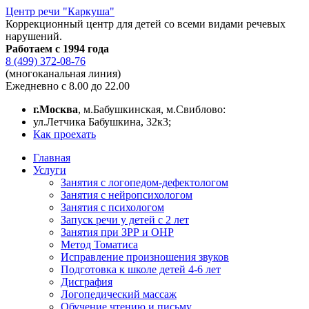
Центр речи "Каркуша"
Коррекционный центр для детей со всеми видами речевых
нарушений.
Работаем с 1994 года
8 (499) 372-08-76
(многоканальная линия)
Ежедневно с 8.00 до 22.00
г.Москва
, м.Бабушкинская, м.Свиблово:
ул.Летчика Бабушкина, 32к3;
Как проехать
Главная
Услуги
Занятия с логопедом-дефектологом
Занятия с нейропсихологом
Занятия с психологом
Запуск речи у детей с 2 лет
Занятия при ЗРР и ОНР
Метод Томатиса
Исправление произношения звуков
Подготовка к школе детей 4-6 лет
Дисграфия
Логопедический массаж
Обучение чтению и письму