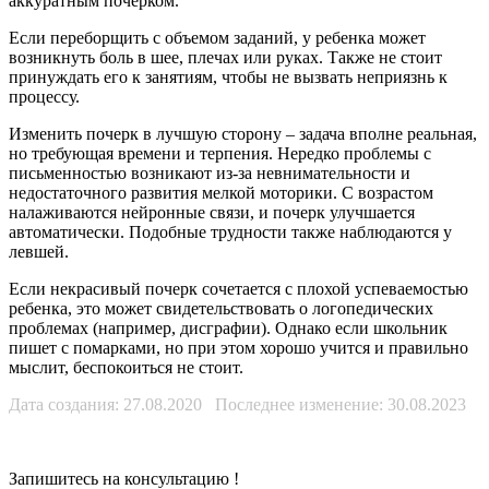
аккуратным почерком.
Если переборщить с объемом заданий, у ребенка может
возникнуть боль в шее, плечах или руках. Также не стоит
принуждать его к занятиям, чтобы не вызвать неприязнь к
процессу.
Изменить почерк в лучшую сторону – задача вполне реальная,
но требующая времени и терпения. Нередко проблемы с
письменностью возникают из-за невнимательности и
недостаточного развития мелкой моторики. С возрастом
налаживаются нейронные связи, и почерк улучшается
автоматически. Подобные трудности также наблюдаются у
левшей.
Если некрасивый почерк сочетается с плохой успеваемостью
ребенка, это может свидетельствовать о логопедических
проблемах (например, дисграфии). Однако если школьник
пишет с помарками, но при этом хорошо учится и правильно
мыслит, беспокоиться не стоит.
Дата создания: 27.08.2020 Последнее изменение: 30.08.2023
Запишитесь на консультацию
!