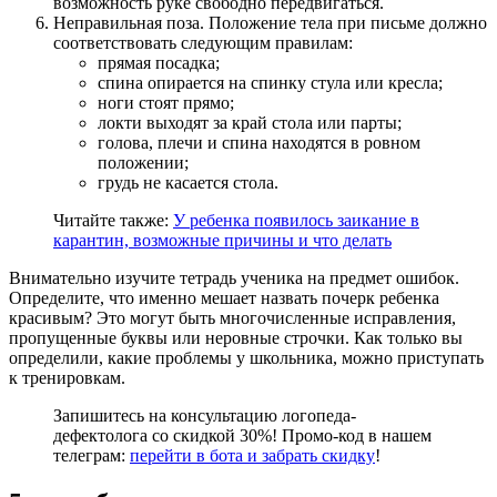
возможность руке свободно передвигаться.
Неправильная поза. Положение тела при письме должно
соответствовать следующим правилам:
прямая посадка;
спина опирается на спинку стула или кресла;
ноги стоят прямо;
локти выходят за край стола или парты;
голова, плечи и спина находятся в ровном
положении;
грудь не касается стола.
Читайте также:
У ребенка появилось заикание в
карантин, возможные причины и что делать
Внимательно изучите тетрадь ученика на предмет ошибок.
Определите, что именно мешает назвать почерк ребенка
красивым? Это могут быть многочисленные исправления,
пропущенные буквы или неровные строчки. Как только вы
определили, какие проблемы у школьника, можно приступать
к тренировкам.
Запишитесь на консультацию логопеда-
дефектолога со скидкой 30%! Промо-код в нашем
телеграм:
перейти в бота и забрать скидку
!