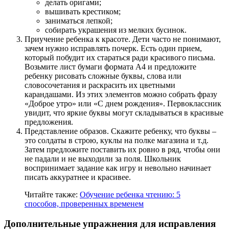
делать оригами;
вышивать крестиком;
заниматься лепкой;
собирать украшения из мелких бусинок.
Приучение ребенка к красоте. Дети часто не понимают,
зачем нужно исправлять почерк. Есть один прием,
который побудит их стараться ради красивого письма.
Возьмите лист бумаги формата А4 и предложите
ребенку рисовать сложные буквы, слова или
словосочетания и раскрасить их цветными
карандашами. Из этих элементов можно собрать фразу
«Доброе утро» или «С днем рождения». Первоклассник
увидит, что яркие буквы могут складываться в красивые
предложения.
Представление образов. Скажите ребенку, что буквы –
это солдаты в строю, куклы на полке магазина и т.д.
Затем предложите поставить их ровно в ряд, чтобы они
не падали и не выходили за поля. Школьник
воспринимает задание как игру и невольно начинает
писать аккуратнее и красивее.
Читайте также:
Обучение ребенка чтению: 5
способов, проверенных временем
Дополнительные упражнения для исправления