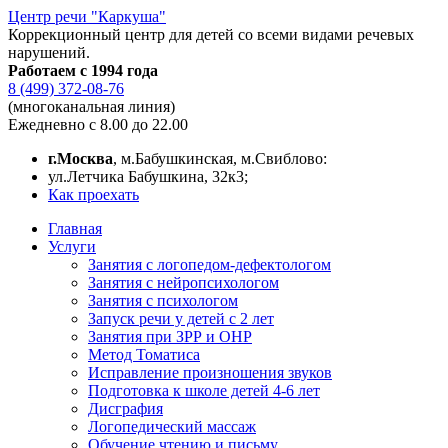
Центр речи "Каркуша"
Коррекционный центр для детей со всеми видами речевых
нарушений.
Работаем с 1994 года
8 (499) 372-08-76
(многоканальная линия)
Ежедневно с 8.00 до 22.00
г.Москва
, м.Бабушкинская, м.Свиблово:
ул.Летчика Бабушкина, 32к3;
Как проехать
Главная
Услуги
Занятия с логопедом-дефектологом
Занятия с нейропсихологом
Занятия с психологом
Запуск речи у детей с 2 лет
Занятия при ЗРР и ОНР
Метод Томатиса
Исправление произношения звуков
Подготовка к школе детей 4-6 лет
Дисграфия
Логопедический массаж
Обучение чтению и письму