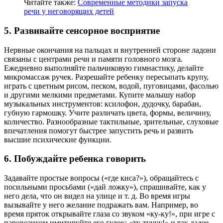
Читайте также:
Современные методики запуска
речи у неговорящих детей
5. Развивайте сенсорное восприятие
Нервные окончания на пальцах и внутренней стороне ладони
связаны с центрами речи и памяти головного мозга.
Ежедневно выполняйте пальчиковую гимнастику, делайте
микромассаж ручек. Разрешайте ребенку пересыпать крупу,
играть с цветным рисом, песком, водой, пуговицами, фасолью
и другими мелкими предметами. Купите малышу набор
музыкальных инструментов: ксилофон, дудочку, барабан,
губную гармошку. Учите различать цвета, формы, величину,
количество. Разнообразные тактильные, зрительные, слуховые
впечатления помогут быстрее запустить речь и развить
высшие психические функции.
6. Побуждайте ребенка говорить
Задавайте простые вопросы («где киса?»), обращайтесь с
посильными просьбами («дай ложку»), спрашивайте, как у
него дела, что он видел на улице и т. д. Во время игры
вызывайте у него желание подражать вам. Например, во
время пряток открывайте глаза со звуком «ку-ку!», при игре с
паровозиком имитируйте его гудок: «ту-туууу!» и так далее.