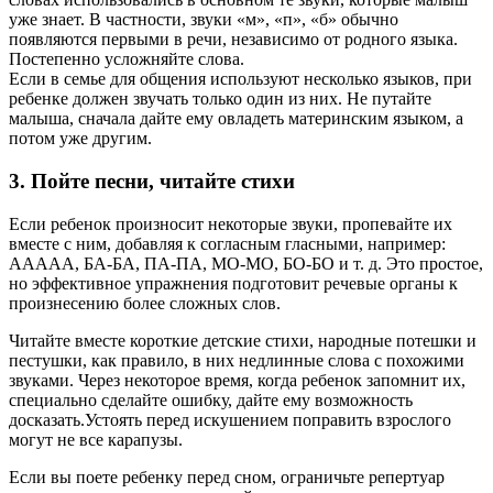
уже знает. В частности, звуки «м», «п», «б» обычно
появляются первыми в речи, независимо от родного языка.
Постепенно усложняйте слова.
Если в семье для общения используют несколько языков, при
ребенке должен звучать только один из них. Не путайте
малыша, сначала дайте ему овладеть материнским языком, а
потом уже другим.
3. Пойте песни, читайте стихи
Если ребенок произносит некоторые звуки, пропевайте их
вместе с ним, добавляя к согласным гласными, например:
ААААА, БА-БА, ПА-ПА, МО-МО, БО-БО и т. д. Это простое,
но эффективное упражнения подготовит речевые органы к
произнесению более сложных слов.
Читайте вместе короткие детские стихи, народные потешки и
пестушки, как правило, в них недлинные слова с похожими
звуками. Через некоторое время, когда ребенок запомнит их,
специально сделайте ошибку, дайте ему возможность
досказать.Устоять перед искушением поправить взрослого
могут не все карапузы.
Если вы поете ребенку перед сном, ограничьте репертуар