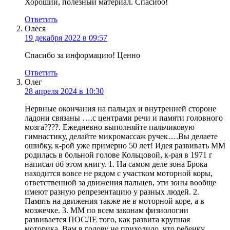
Хороший, полезный материал. Спасибо!
Ответить
Олеся
19 декабря 2022 в 09:57
Спасибо за информацию! Ценно
Ответить
Олег
28 апреля 2024 в 10:30
Нервные окончания на пальцах и внутренней стороне
ладони связаны ….с центрами речи и памяти головного
мозга????. Ежедневно выполняйте пальчиковую
гимнастику, делайте микромассаж ручек….Вы делаете
ошибку, к-рой уже примерно 50 лет! Идея развивать ММ
родилась в больной голове Кольцовой, к-рая в 1971 г
написал об этом книгу. 1. На самом деле зона Брока
находится вовсе не рядом с участком моторной коры,
ответственной за движения пальцев, эти зоны вообще
имеют разную репрезентацию у разных людей. 2.
Память на движения также не в моторной коре, а в
мозжечке. 3. ММ по всем законам физиологии
развивается ПОСЛЕ того, как развита крупная
моторика. Вам в голову не приходило, что ребенку