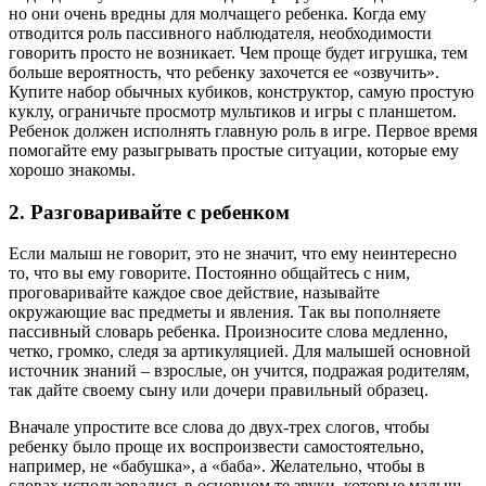
но они очень вредны для молчащего ребенка. Когда ему
отводится роль пассивного наблюдателя, необходимости
говорить просто не возникает. Чем проще будет игрушка, тем
больше вероятность, что ребенку захочется ее «озвучить».
Купите набор обычных кубиков, конструктор, самую простую
куклу, ограничьте просмотр мультиков и игры с планшетом.
Ребенок должен исполнять главную роль в игре. Первое время
помогайте ему разыгрывать простые ситуации, которые ему
хорошо знакомы.
2. Разговаривайте с ребенком
Если малыш не говорит, это не значит, что ему неинтересно
то, что вы ему говорите. Постоянно общайтесь с ним,
проговаривайте каждое свое действие, называйте
окружающие вас предметы и явления. Так вы пополняете
пассивный словарь ребенка. Произносите слова медленно,
четко, громко, следя за артикуляцией. Для малышей основной
источник знаний – взрослые, он учится, подражая родителям,
так дайте своему сыну или дочери правильный образец.
Вначале упростите все слова до двух-трех слогов, чтобы
ребенку было проще их воспроизвести самостоятельно,
например, не «бабушка», а «баба». Желательно, чтобы в
словах использовались в основном те звуки, которые малыш