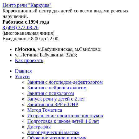
Центр речи "Каркуша"
Коррекционный центр для детей со всеми видами речевых
нарушений.
Работаем с 1994 года
8 (499) 372-08-76
(многоканальная линия)
Ежедневно с 8.00 до 22.00
г.Москва
, м.Бабушкинская, м.Свиблово:
ул.Летчика Бабушкина, 32к3;
Как проехать
Главная
Услуги
Занятия с логопедом-дефектологом
Занятия с нейропсихологом
Занятия с психологом
Запуск речи у детей с 2 лет
Занятия при ЗРР и ОНР
Метод Томатиса
Исправление произношения звуков
Подготовка к школе детей 4-6 лет
Дисграфия
Логопедический массаж
Обучение чтению и письму