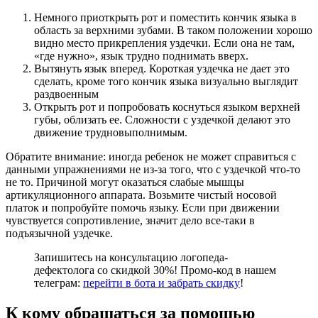
Немного приоткрыть рот и поместить кончик языка в
область за верхними зубами. В таком положении хорошо
видно место прикрепления уздечки. Если она не там,
«где нужно», язык трудно поднимать вверх.
Вытянуть язык вперед. Короткая уздечка не дает это
сделать, кроме того кончик языка визуально выглядит
раздвоенным
Открыть рот и попробовать коснуться языком верхней
губы, облизать ее. Сложности с уздечкой делают это
движение трудновыполнимым.
Обратите внимание: иногда ребенок не может справиться с
данными упражнениями не из-за того, что с уздечкой что-то
не то. Причиной могут оказаться слабые мышцы
артикуляционного аппарата. Возьмите чистый носовой
платок и попробуйте помочь языку. Если при движении
чувствуется сопротивление, значит дело все-таки в
подъязычной уздечке.
Запишитесь на консультацию логопеда-
дефектолога со скидкой 30%! Промо-код в нашем
телеграм:
перейти в бота и забрать скидку
!
К кому обращаться за помощью