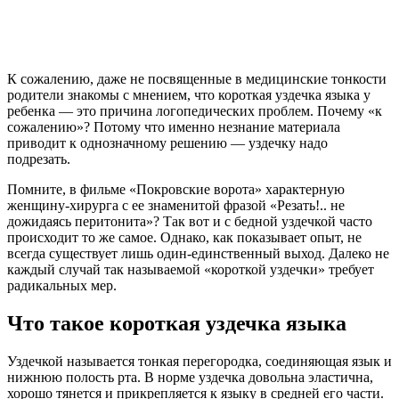
К сожалению, даже не посвященные в медицинские тонкости
родители знакомы с мнением, что короткая уздечка языка у
ребенка — это причина логопедических проблем. Почему «к
сожалению»? Потому что именно незнание материала
приводит к однозначному решению — уздечку надо
подрезать.
Помните, в фильме «Покровские ворота» характерную
женщину-хирурга с ее знаменитой фразой «Резать!.. не
дожидаясь перитонита»? Так вот и с бедной уздечкой часто
происходит то же самое. Однако, как показывает опыт, не
всегда существует лишь один-единственный выход. Далеко не
каждый случай так называемой «короткой уздечки» требует
радикальных мер.
Что такое короткая уздечка языка
Уздечкой называется тонкая перегородка, соединяющая язык и
нижнюю полость рта. В норме уздечка довольна эластична,
хорошо тянется и прикрепляется к языку в средней его части.