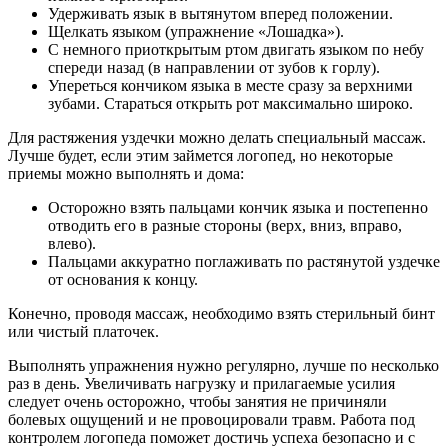
Удерживать язык в вытянутом вперед положении.
Щелкать языком (упражнение «Лошадка»).
С немного приоткрытым ртом двигать языком по небу
спереди назад (в направлении от зубов к горлу).
Упереться кончиком языка в месте сразу за верхними
зубами. Стараться открыть рот максимально широко.
Для растяжения уздечки можно делать специальный массаж.
Лучше будет, если этим займется логопед, но некоторые
приемы можно выполнять и дома:
Осторожно взять пальцами кончик языка и постепенно
отводить его в разные стороны (верх, вниз, вправо,
влево).
Пальцами аккуратно поглаживать по растянутой уздечке
от основания к концу.
Конечно, проводя массаж, необходимо взять стерильный бинт
или чистый платочек.
Выполнять упражнения нужно регулярно, лучше по несколько
раз в день. Увеличивать нагрузку и прилагаемые усилия
следует очень осторожно, чтобы занятия не причиняли
болевых ощущений и не провоцировали травм. Работа под
контролем логопеда поможет достичь успеха безопасно и с