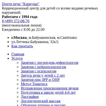
Центр речи "Каркуша"
Коррекционный центр для детей со всеми видами речевых
нарушений.
Работаем с 1994 года
8 (499) 372-08-76
(многоканальная линия)
Ежедневно с 8.00 до 22.00
г.Москва
, м.Бабушкинская, м.Свиблово:
ул.Летчика Бабушкина, 32к3;
Как проехать
Главная
Услуги
Занятия с логопедом-дефектологом
Занятия с нейропсихологом
Занятия с психологом
Запуск речи у детей с 2 лет
Занятия при ЗРР и ОНР
Метод Томатиса
Исправление произношения звуков
Подготовка к школе детей 4-6 лет
Дисграфия
Логопедический массаж
Обучение чтению и письму