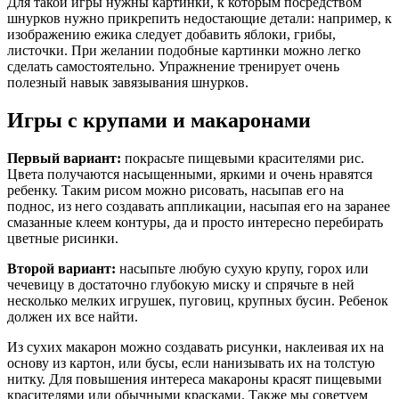
Для такой игры нужны картинки, к которым посредством
шнурков нужно прикрепить недостающие детали: например, к
изображению ежика следует добавить яблоки, грибы,
листочки. При желании подобные картинки можно легко
сделать самостоятельно. Упражнение тренирует очень
полезный навык завязывания шнурков.
Игры с крупами и макаронами
Первый вариант:
покрасьте пищевыми красителями рис.
Цвета получаются насыщенными, яркими и очень нравятся
ребенку. Таким рисом можно рисовать, насыпав его на
поднос, из него создавать аппликации, насыпая его на заранее
смазанные клеем контуры, да и просто интересно перебирать
цветные рисинки.
Второй вариант:
насыпьте любую сухую крупу, горох или
чечевицу в достаточно глубокую миску и спрячьте в ней
несколько мелких игрушек, пуговиц, крупных бусин. Ребенок
должен их все найти.
Из сухих макарон можно создавать рисунки, наклеивая их на
основу из картон, или бусы, если нанизывать их на толстую
нитку. Для повышения интереса макароны красят пищевыми
красителями или обычными красками. Также мы советуем