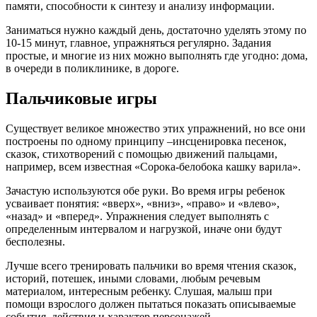
памяти, способности к синтезу и анализу информации.
Заниматься нужно каждый день, достаточно уделять этому по
10-15 минут, главное, упражняться регулярно. Задания
простые, и многие из них можно выполнять где угодно: дома,
в очереди в поликлинике, в дороге.
Пальчиковые игры
Существует великое множество этих упражнений, но все они
построены по одному принципу –инсценировка песенок,
сказок, стихотворений с помощью движений пальцами,
например, всем известная «Сорока-белобока кашку варила».
Зачастую используются обе руки. Во время игры ребенок
усваивает понятия: «вверх», «вниз», «право» и «влево»,
«назад» и «вперед». Упражнения следует выполнять с
определенным интервалом и нагрузкой, иначе они будут
бесполезны.
Лучше всего тренировать пальчики во время чтения сказок,
историй, потешек, иными словами, любым речевым
материалом, интересным ребенку. Слушая, малыш при
помощи взрослого должен пытаться показать описываемые
события, действия и характер персонажей.