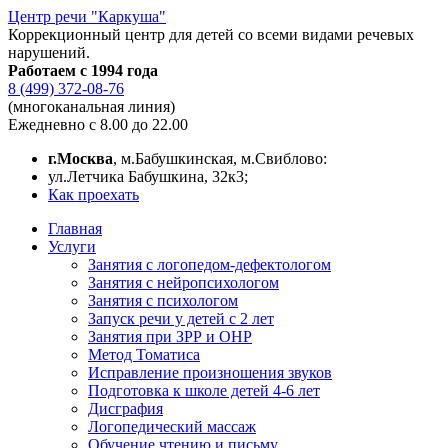
Центр речи "Каркуша"
Коррекционный центр для детей со всеми видами речевых
нарушений.
Работаем с 1994 года
8 (499) 372-08-76
(многоканальная линия)
Ежедневно с 8.00 до 22.00
г.Москва
, м.Бабушкинская, м.Свиблово:
ул.Летчика Бабушкина, 32к3;
Как проехать
Главная
Услуги
Занятия с логопедом-дефектологом
Занятия с нейропсихологом
Занятия с психологом
Запуск речи у детей с 2 лет
Занятия при ЗРР и ОНР
Метод Томатиса
Исправление произношения звуков
Подготовка к школе детей 4-6 лет
Дисграфия
Логопедический массаж
Обучение чтению и письму