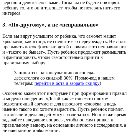
версию и делятся ею с вами. Тогда вы не будете повторять
ребенку то, что он и так знает, чтобы не потерять нить его
интереса.
3. «По-другому», а не «неправильно»
Если вы вдруг услышите от ребенка, что самолет машет
крыльями, как птица, не спешите его переубеждать. Не стоит
прерывать поток фантазии детей словами «это неправильно»
и «такого не бывает». Пусть ребенок продолжит размышлять
и фантазировать, чтобы самостоятельно прийти к
правильному выбору.
Запишитесь на консультацию логопеда-
дефектолога со скидкой 30%! Промо-код в нашем
телеграм:
перейти в бота и забрать скидку
!
Особенно важен этот инструмент при формировании правил
и модели поведения. «Делай как я» или «это плохо» –
недостаточный аргумент для взрослого человека, а ведь
именно такого вы хотите вырастить. Пусть ребенок поймет,
что мысли и дела людей могут различаться. Но в то же время
задавайте наводящие вопросы, чтобы он сам пришел к
правильному выводу, на основании личного исследования, а
не навязанной информации.