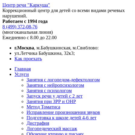
Центр речи "Каркуша"
Коррекционный центр для детей со всеми видами речевых
нарушений.
Работаем с 1994 года
8 (499) 372-08-76
(многоканальная линия)
Ежедневно с 8.00 до 22.00
г.Москва
, м.Бабушкинская, м.Свиблово:
ул.Летчика Бабушкина, 32к3;
Как проехать
Главная
Услуги
Занятия с логопедом-дефектологом
Занятия с нейропсихологом
Занятия с психологом
Запуск речи у детей с 2 лет
Занятия при ЗРР и ОНР
Метод Томатиса
Исправление произношения звуков
Подготовка к школе детей 4-6 лет
Дисграфия
Логопедический массаж
Обучение чтению и письму