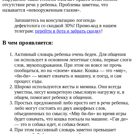
отсутствие речи у ребенка. Проблемы заметны, что
называется «невооруженным глазом».
Запишитесь на консультацию логопеда-
дефектолога со скидкой 30%! Промо-код в нашем
телеграм:
перейти в бота и забрать скидку
!
В чем проявляется:
Активный словарь ребенка очень беден. Для общения
он использует в основном лепетные слова, первые слоги
слов, звукоподражания. При этом он вовсе не прочь
пообщаться, но на «своем» языке. Кошка — это «мяу»,
«би-би» — может означать и машину, и поезд, и сам
процесс езды.
Широко используются жесты и мимика. Они всегда
уместны, несут конкретную смысловую нагрузку и, в
общем, помогают ребенку в общении.
Простых предложений либо просто нет в речи ребенка,
либо могут состоять из двух аморфных слов,
объединенных по смыслу. «Мяу би-би» во время игры
будет означать, что кошка поехала на машине. «Гав ди»
— это и собака идет, и собака бежит.
При этом пассивный словарь заметно превышает