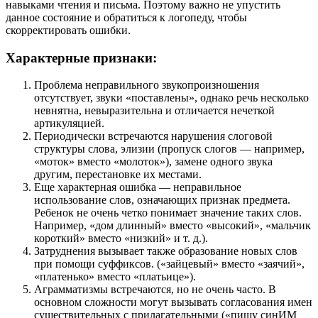
навыками чтения и письма. Поэтому важно не упустить
данное состояние и обратиться к логопеду, чтобы
скорректировать ошибки.
Характерные признаки:
Проблема неправильного звукопроизношения
отсутствует, звуки «поставлены», однако речь несколько
невнятна, невыразительна и отличается нечеткой
артикуляцией.
Периодически встречаются нарушения слоговой
структуры слова, элизии (пропуск слогов — например,
«моток» вместо «молоток»), замене одного звука
другим, перестановке их местами.
Еще характерная ошибка — неправильное
использование слов, означающих признак предмета.
Ребенок не очень четко понимает значение таких слов.
Например, «дом длинный» вместо «высокий», «мальчик
короткий» вместо «низкий» и т. д.).
Затруднения вызывает также образование новых слов
при помощи суффиксов. («зайцевый» вместо «заячий»,
«платенько» вместо «платьице»).
Аграмматизмы встречаются, но не очень часто. В
основном сложности могут вызывать согласования имен
существительных с прилагательными («пишу синИМ