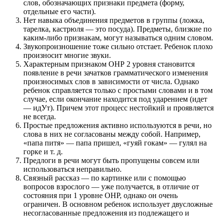
слов, обозначающих признаки предмета (форму,
отдельные его части).
Нет навыка объединения предметов в группы (ложка,
тарелка, кастрюля — это посуда). Предметы, близкие по
каким-либо признакам, могут называться одним словом.
Звукопроизношение тоже сильно отстает. Ребенок плохо
произносит многие звуки.
Характерным признаком ОНР 2 уровня становится
появление в речи зачатков грамматического изменения
произносимых слов в зависимости от числа. Однако
ребенок справляется только с простыми словами и в том
случае, если окончание находится под ударением (идет
— идУт). Причем этот процесс нестойкий и проявляется
не всегда.
Простые предложения активно используются в речи, но
слова в них не согласованы между собой. Например,
«папа питя» — папа пришел, «гуяй гокам» — гулял на
горке и т. д.
Предлоги в речи могут быть пропущены совсем или
использоваться неправильно.
Связный рассказ — по картинке или с помощью
вопросов взрослого — уже получается, в отличие от
состояния при 1 уровне ОНР, однако он очень
ограничен. В основном ребенок использует двусложные
несогласованные предложения из подлежащего и