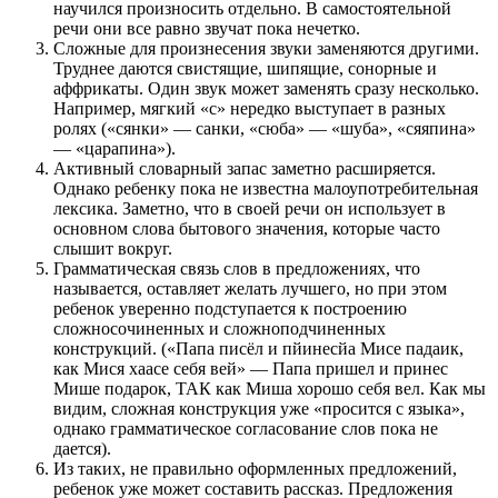
научился произносить отдельно. В самостоятельной
речи они все равно звучат пока нечетко.
Сложные для произнесения звуки заменяются другими.
Труднее даются свистящие, шипящие, сонорные и
аффрикаты. Один звук может заменять сразу несколько.
Например, мягкий «с» нередко выступает в разных
ролях («сянки» — санки, «сюба» — «шуба», «сяяпина»
— «царапина»).
Активный словарный запас заметно расширяется.
Однако ребенку пока не известна малоупотребительная
лексика. Заметно, что в своей речи он использует в
основном слова бытового значения, которые часто
слышит вокруг.
Грамматическая связь слов в предложениях, что
называется, оставляет желать лучшего, но при этом
ребенок уверенно подступается к построению
сложносочиненных и сложноподчиненных
конструкций. («Папа писёл и пйинесйа Мисе падаик,
как Мися хаасе себя вей» — Папа пришел и принес
Мише подарок, ТАК как Миша хорошо себя вел. Как мы
видим, сложная конструкция уже «просится с языка»,
однако грамматическое согласование слов пока не
дается).
Из таких, не правильно оформленных предложений,
ребенок уже может составить рассказ. Предложения