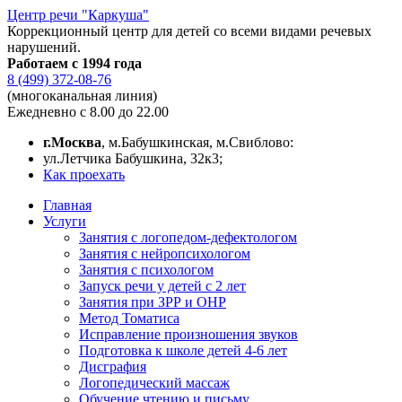
Центр речи "Каркуша"
Коррекционный центр для детей со всеми видами речевых
нарушений.
Работаем с 1994 года
8 (499) 372-08-76
(многоканальная линия)
Ежедневно с 8.00 до 22.00
г.Москва
, м.Бабушкинская, м.Свиблово:
ул.Летчика Бабушкина, 32к3;
Как проехать
Главная
Услуги
Занятия с логопедом-дефектологом
Занятия с нейропсихологом
Занятия с психологом
Запуск речи у детей с 2 лет
Занятия при ЗРР и ОНР
Метод Томатиса
Исправление произношения звуков
Подготовка к школе детей 4-6 лет
Дисграфия
Логопедический массаж
Обучение чтению и письму