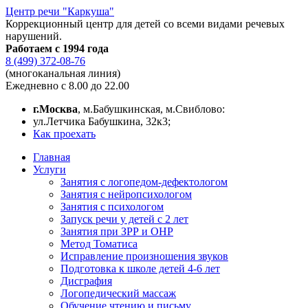
Центр речи "Каркуша"
Коррекционный центр для детей со всеми видами речевых
нарушений.
Работаем с 1994 года
8 (499) 372-08-76
(многоканальная линия)
Ежедневно с 8.00 до 22.00
г.Москва
, м.Бабушкинская, м.Свиблово:
ул.Летчика Бабушкина, 32к3;
Как проехать
Главная
Услуги
Занятия с логопедом-дефектологом
Занятия с нейропсихологом
Занятия с психологом
Запуск речи у детей с 2 лет
Занятия при ЗРР и ОНР
Метод Томатиса
Исправление произношения звуков
Подготовка к школе детей 4-6 лет
Дисграфия
Логопедический массаж
Обучение чтению и письму