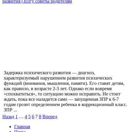
развития (ЗПР): советы родителям
Задержка психического развития — диагноз,
характеризуемый нарушением развития психических
функций (внимания, мышления, памяти). Его ставят детям,
как правило, в возрасте 2-3 лет. Однако если вовремя
«спохватиться», то ситуацию можно исправить. Не стоит
ждать, пока все наладится само — запущенная ЗПР к 6-7
годам грозит определением ребенка в коррекционный класс.
ЗПР ...
Назад
1
…
4
5
6
7
8
Вперед
Главная
Цены