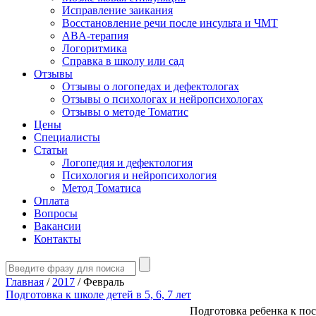
Исправление заикания
Восстановление речи после инсульта и ЧМТ
ABA-терапия
Логоритмика
Справка в школу или сад
Отзывы
Отзывы о логопедах и дефектологах
Отзывы о психологах и нейропсихологах
Отзывы о методе Томатис
Цены
Специалисты
Статьи
Логопедия и дефектология
Психология и нейропсихология
Метод Томатиса
Оплата
Вопросы
Вакансии
Контакты
Главная
/
2017
/
Февраль
Подготовка к школе детей в 5, 6, 7 лет
Подготовка ребенка к по