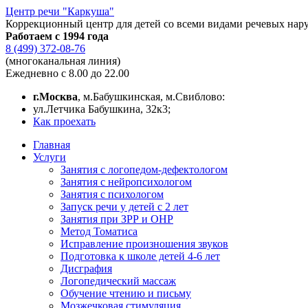
Центр речи "Каркуша"
Коррекционный центр для детей со всеми видами речевых нар
Работаем с 1994 года
8 (499) 372-08-76
(многоканальная линия)
Ежедневно с 8.00 до 22.00
г.Москва
, м.Бабушкинская, м.Свиблово:
ул.Летчика Бабушкина, 32к3;
Как проехать
Главная
Услуги
Занятия с логопедом-дефектологом
Занятия с нейропсихологом
Занятия с психологом
Запуск речи у детей с 2 лет
Занятия при ЗРР и ОНР
Метод Томатиса
Исправление произношения звуков
Подготовка к школе детей 4-6 лет
Дисграфия
Логопедический массаж
Обучение чтению и письму
Мозжечковая стимуляция