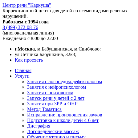
Центр речи "Каркуша"
Коррекционный центр для детей со всеми видами речевых
нарушений.
Работаем с 1994 года
8 (499) 372-08-76
(многоканальная линия)
Ежедневно с 8.00 до 22.00
г.Москва
, м.Бабушкинская, м.Свиблово:
ул.Летчика Бабушкина, 32к3;
Как проехать
Главная
Услуги
Занятия с логопедом-дефектологом
Занятия с нейропсихологом
Занятия с психологом
Запуск речи у детей с 2 лет
Занятия при ЗРР и ОНР
Метод Томатиса
Исправление произношения звуков
Подготовка к школе детей 4-6 лет
Дисграфия
Логопедический массаж
Обучение чтению и письму