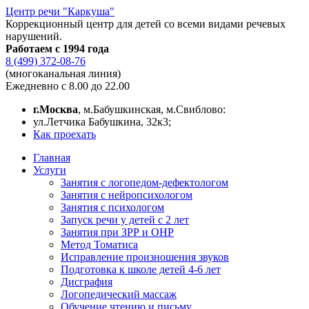
Центр речи "Каркуша"
Коррекционный центр для детей со всеми видами речевых
нарушений.
Работаем с 1994 года
8 (499) 372-08-76
(многоканальная линия)
Ежедневно с 8.00 до 22.00
г.Москва
, м.Бабушкинская, м.Свиблово:
ул.Летчика Бабушкина, 32к3;
Как проехать
Главная
Услуги
Занятия с логопедом-дефектологом
Занятия с нейропсихологом
Занятия с психологом
Запуск речи у детей с 2 лет
Занятия при ЗРР и ОНР
Метод Томатиса
Исправление произношения звуков
Подготовка к школе детей 4-6 лет
Дисграфия
Логопедический массаж
Обучение чтению и письму