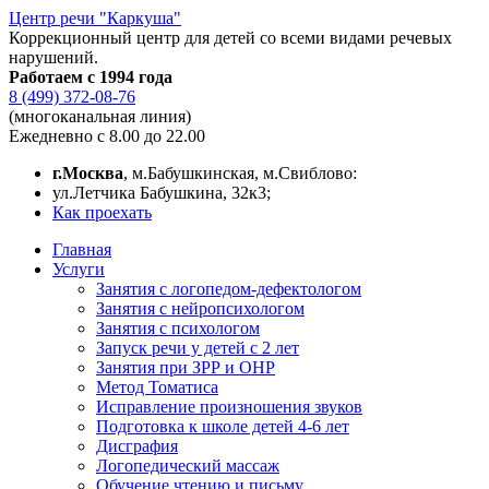
Центр речи "Каркуша"
Коррекционный центр для детей со всеми видами речевых
нарушений.
Работаем с 1994 года
8 (499) 372-08-76
(многоканальная линия)
Ежедневно с 8.00 до 22.00
г.Москва
, м.Бабушкинская, м.Свиблово:
ул.Летчика Бабушкина, 32к3;
Как проехать
Главная
Услуги
Занятия с логопедом-дефектологом
Занятия с нейропсихологом
Занятия с психологом
Запуск речи у детей с 2 лет
Занятия при ЗРР и ОНР
Метод Томатиса
Исправление произношения звуков
Подготовка к школе детей 4-6 лет
Дисграфия
Логопедический массаж
Обучение чтению и письму