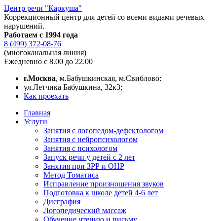
Центр речи "Каркуша"
Коррекционный центр для детей со всеми видами речевых
нарушений.
Работаем с 1994 года
8 (499) 372-08-76
(многоканальная линия)
Ежедневно с 8.00 до 22.00
г.Москва
, м.Бабушкинская, м.Свиблово:
ул.Летчика Бабушкина, 32к3;
Как проехать
Главная
Услуги
Занятия с логопедом-дефектологом
Занятия с нейропсихологом
Занятия с психологом
Запуск речи у детей с 2 лет
Занятия при ЗРР и ОНР
Метод Томатиса
Исправление произношения звуков
Подготовка к школе детей 4-6 лет
Дисграфия
Логопедический массаж
Обучение чтению и письму