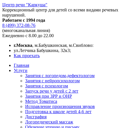
Центр речи "Каркуша"
Коррекционный центр для детей со всеми видами речевых
нарушений.
Работаем с 1994 года
8 (499) 372-08-76
(многоканальная линия)
Ежедневно с 8.00 до 22.00
г.Москва
, м.Бабушкинская, м.Свиблово:
ул.Летчика Бабушкина, 32к3;
Как проехать
Главная
Услуги
Занятия с логопедом-дефектологом
Занятия с нейропсихологом
Занятия с психологом
Запуск речи у детей с 2 лет
Занятия при ЗРР и ОНР
Метод Томатиса
Исправление произношения звуков
Подготовка к школе детей 4-6 лет
Дисграфия
Логопедический массаж
Обучение чтению и письму